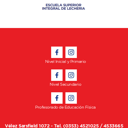
Nivel Inicial y Primario
Nivel Secundario
Profesorado de Educación Física
Vélez Sarsfield 1072 - Tel. (0353) 4521025 / 4533665